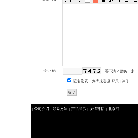
验 证 码
看不清？更换一张
匿名发表
您尚未登录
登录
|
注册
公司介绍
联系方法
产品展示
友情链接
北京回
|
|
|
|
|
收礼品
北京礼品回收
北京冬虫夏草回收
好来北京
|
|
|
烟酒回收
聚祥北京烟酒回收
北京回收茅台
华腾北
|
|
|
京回收礼品
北京回收冬虫夏草
北京回收香烟
君豪
|
|
|