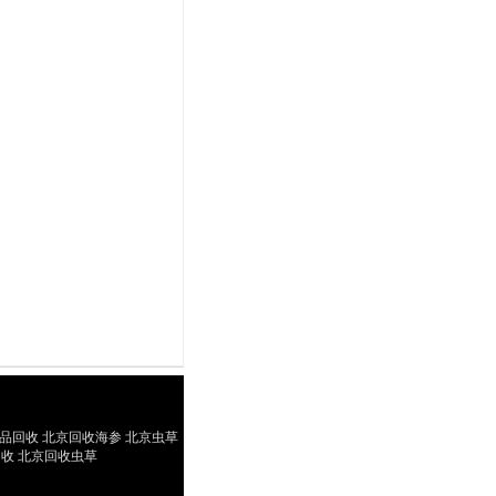
yright(C)2009-2025
品回收 北京回收海参 北京虫草
收 北京回收虫草