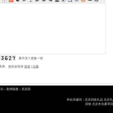
看不清？更换一张
发表
您尚未登录
登录
|
注册
展示
友情链接
北京回
|
|
康泰堂北京回收冬虫夏草公司网站 Cop
冬虫夏草回收
好来北京
|
本站关键词：北京回收礼品 北京礼
北京回收茅台
华腾北
|
|
回收 北京冬虫夏草回
草
北京回收香烟
君豪
|
|