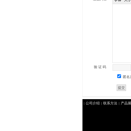
验 证 码
匿名
公司介绍
联系方法
产品
|
|
|
收礼品
北京礼品回收
北京
|
|
烟酒回收
聚祥北京烟酒回收
|
京回收礼品
北京回收冬虫夏
|