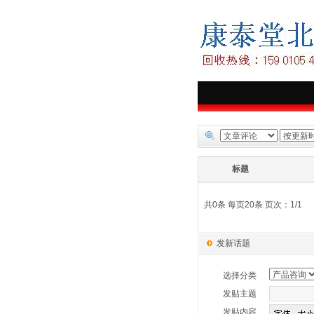
标题
共0条 每页20条 页次：1/1
发新话题
选择分类
发贴主题
发贴内容