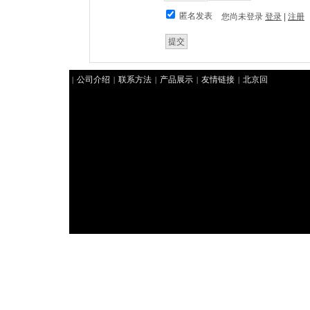
匿名发表
您尚未登录
登录
|
注册
公司介绍
联系方法
产品展示
友情链接
北京回
|
|
|
|
|
收礼品
北京礼品回收
北京冬虫夏草回收
好来北京
|
|
|
烟酒回收
聚祥北京烟酒回收
北京回收茅台
华腾北
|
|
|
京回收礼品
北京回收冬虫夏草
北京回收香烟
君豪
|
|
|
北京回收香烟
|