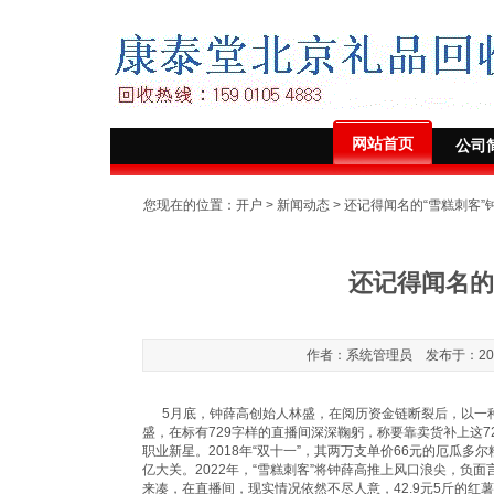
网站首页
公司
您现在的位置：
开户
>
新闻动态
> 还记得闻名的“雪糕刺客”
还记得闻名的
作者：系统管理员 发布于：2024-0
5月底，钟薛高创始人林盛，在阅历资金链断裂后，以一种
盛，在标有729字样的直播间深深鞠躬，称要靠卖货补上这7
职业新星。2018年“双十一”，其两万支单价66元的厄瓜多尔
亿大关。2022年，“雪糕刺客”将钟薛高推上风口浪尖，负
来凑，在直播间，现实情况依然不尽人意，42.9元5斤的