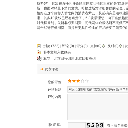
质料好”，这次在直播间评论区里网友吐槽这里卖的是“红薯刺
斯，也面对销量下滑的窘境。哈根达斯对详细客群的定位，
恰好在这个目标人群之内的消费者尹云，从前确实是哈根达斯
淋，其实10块钱已经有点贵了，5-8块最理想，向下当然
时代榜首剑，先斩非必要消费。初代网红哈根达斯不光做不
是全然进行低消费，而是被更具性价比的产品转变了消费的
浏览 (732) |
评论
(0) | 评分(0) |
支持(
0
)
|
反对(
0
)
| 
将本文加入收藏夹
标签：
北京回收烟酒
北京回收香烟
发表评论
您的评价
评论标题
评论内容
验 证 码
看不清？更换