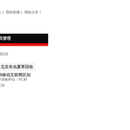
心
|
我的收藏
|
我的点评
|
员管理
网区别
：北京冬虫夏草回收
和移动互联网区别
草回收辩论：PC和
区别