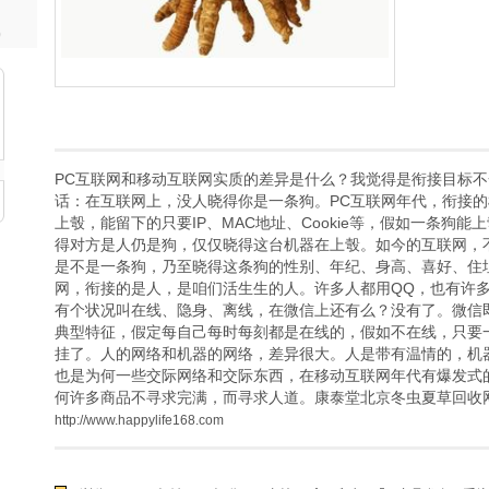
)
PC互联网和移动互联网实质的差异是什么？我觉得是衔接目标
话：在互联网上，没人晓得你是一条狗。PC互联网年代，衔接
上彀，能留下的只要IP、MAC地址、Cookie等，假如一条狗能
得对方是人仍是狗，仅仅晓得这台机器在上彀。如今的互联网，
是不是一条狗，乃至晓得这条狗的性别、年纪、身高、喜好、住
网，衔接的是人，是咱们活生生的人。许多人都用QQ，也有许多
有个状况叫在线、隐身、离线，在微信上还有么？没有了。微信
典型特征，假定每自己每时每刻都是在线的，假如不在线，只要
挂了。人的网络和机器的网络，差异很大。人是带有温情的，机
也是为何一些交际网络和交际东西，在移动互联网年代有爆发式
何许多商品不寻求完满，而寻求人道。康泰堂北京冬虫夏草回收
http://www.happylife168.com