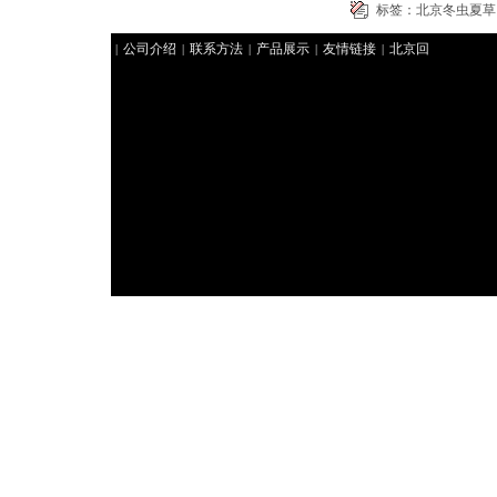
标签：
北京冬虫夏草
公司介绍
联系方法
产品展示
友情链接
北京回
|
|
|
|
|
收礼品
北京礼品回收
北京冬虫夏草回收
好来北京
|
|
|
烟酒回收
聚祥北京烟酒回收
北京回收茅台
华腾北
|
|
|
京回收礼品
北京回收冬虫夏草
北京回收香烟
君豪
|
|
|
北京回收香烟
|