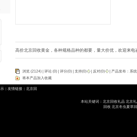
)
高价北京回收黄金，各种规格品种的都要，量大价优，欢迎来电
浏览 (2124) |
评论
(0) | 评分(0) |
支持(
0
)
|
反对(
0
)
| 产品发布：
系统
将本产品加入收藏
展示
友情链接
北京回
|
|
康泰堂北京回收冬虫夏草公司网站 Cop
冬虫夏草回收
好来北京
|
本站关键词：北京回收礼品 北京礼
北京回收茅台
华腾北
|
|
回收 北京冬虫夏草回
草
北京回收香烟
君豪
|
|
烟
|