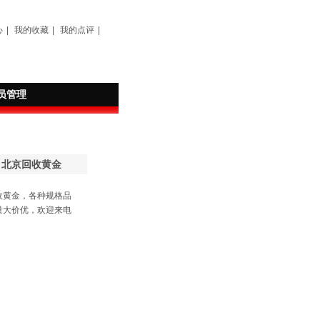
心
|
我的收藏
|
我的点评
|
员管理
：北京回收黄金
收黄金，各种规格品
量大价优，欢迎来电