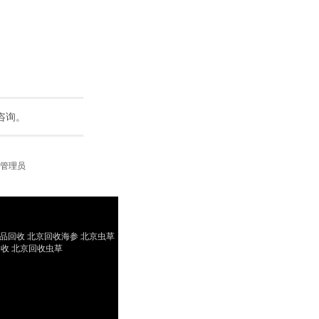
咨询。
管理员
yright(C)2009-2025
品回收 北京回收海参 北京虫草
收 北京回收虫草