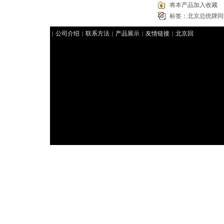
将本产品加入收藏
标签：
北京总统牌同
公司介绍
联系方法
产品展示
友情链接
北京回
|
|
|
|
|
收礼品
北京礼品回收
北京冬虫夏草回收
好来北京
|
|
|
烟酒回收
聚祥北京烟酒回收
北京回收茅台
华腾北
|
|
|
京回收礼品
北京回收冬虫夏草
北京回收香烟
君豪
|
|
|
北京回收香烟
|