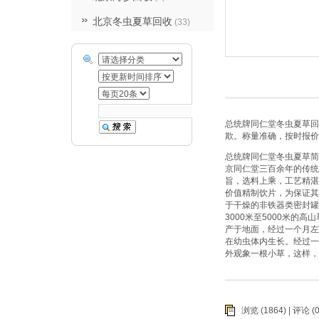
北京冬虫夏草回收
(33)
总统牌同仁堂冬虫夏草回
欺。称量准确，按时报价
总统牌同仁堂冬虫夏草简
京同仁堂三百余年的传统
旨，选料上乘，工艺精湛
价值精制饮片，为保证其
于干燥的非铁器类密封罐
3000米至5000米
产于地面，经过一个月左
在幼虫体内生长。经过一
外观象一根小草，这样，
浏览 (1864) |
评论
(0