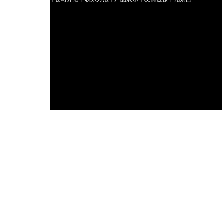
收礼品
北京礼品回收
北京冬虫夏草回收
好来北京
|
|
|
烟酒回收
聚祥北京烟酒回收
北京回收茅台
华腾北
|
|
|
京回收礼品
北京回收冬虫夏草
北京回收香烟
君豪
|
|
|
北京回收香烟
|