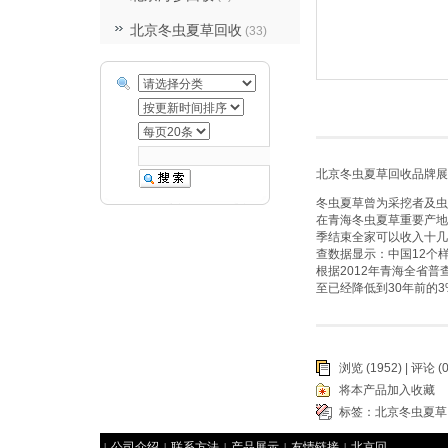
北京冬虫夏草回收
(33)
北京冬虫夏草回收品牌展
冬虫夏草曾为采挖者及虫
在青海冬虫夏草重要产地
季结束全家可以收入十几
查数据显示：中国12个样
根据2012年青海全省
至已经降低到30年前的3
浏览 (1952) |
评论
(0
将本产品加入收藏
标签：
北京冬虫夏草
公司介绍
联系方法
产品展示
友情链接
北京回
|
|
|
|
|