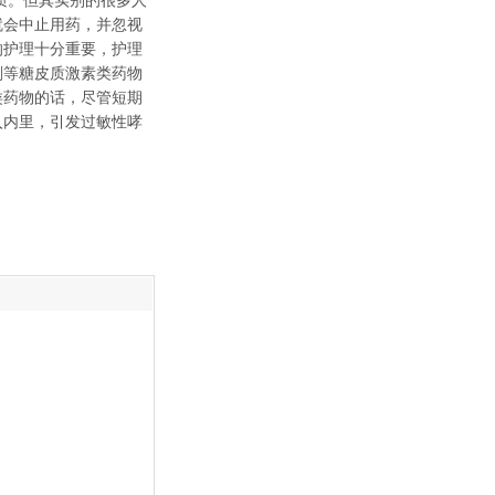
质。但其实别的很多人
就会中止用药，并忽视
的护理十分重要，护理
剂等糖皮质激素类药物
类药物的话，尽管短期
入内里，引发过敏性哮