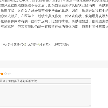
的病因是过敏原，所以就会格外重视日常生活中避免接触到过敏原物
在伤风延误医治或医治不妥之后，因为自我感觉伤风症状已经消失，所以
微鼻部症状，久而久之就会演变成更严重的鼻炎。因而，鼻炎医治过程中
治愈休戚相关。在医学上，过敏性鼻炎作为一种体表病状，假如用鼻炎喷
会按捺身体内本有的一些排异反响，比如打喷嚏。所以假如过于依赖激素
状有所减轻，但其实病因仍是一直残留在你的身体内部，随着时间推移潜
 | 评分(0) |
支持(
0
)
|
反对(
0
)
| 发布人：
系统管理员