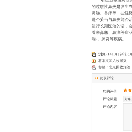
有些过敏性鼻炎患者
的过敏性鼻炎是发生
鼻涕、鼻痒等一些轻
是否妥当与鼻炎能否
进行长期医治的话，
看来鼻塞、鼻痒等症
喘·、肺炎等疾病。
浏览 (1410) |
评论
(0)
将本文加入收藏夹
标签：
北京回收烟酒
发表评论
您的评价
评论标题
评论内容