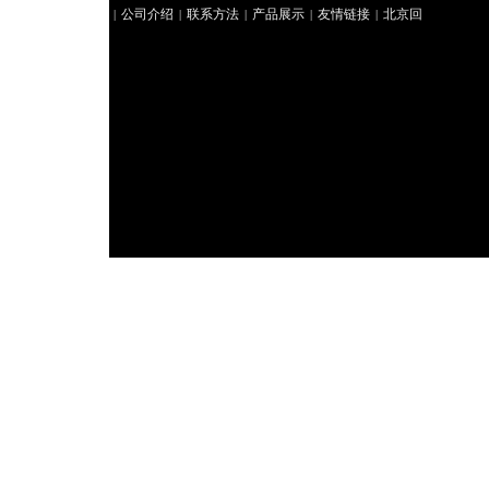
公司介绍
联系方法
产品展示
友情链接
北京回
|
|
|
|
|
收礼品
北京礼品回收
北京冬虫夏草回收
好来北京
|
|
|
烟酒回收
聚祥北京烟酒回收
北京回收茅台
华腾北
|
|
|
京回收礼品
北京回收冬虫夏草
北京回收香烟
君豪
|
|
|
北京回收香烟
|