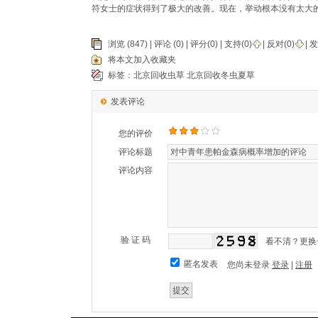
符女士的症状得到了极大的改善。现在，举动根本没有太大
浏览 (847) |
评论
(0) | 评分(0) |
支持(
0
)
|
反对(
0
)
| 
将本文加入收藏夹
标签：
北京回收虫草
北京回收冬虫夏草
发表评论
您的评价
评论标题
评论内容
验 证 码
看不清？更换
匿名发表
您尚未登录
登录
|
注册