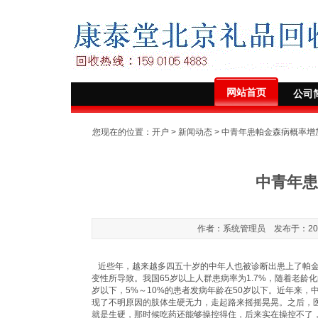
网站首页
公司
您现在的位置：
开户
>
新闻动态
> 中青年患帕金森病概率增
中青年患
作者：系统管理员 发布于：2023-0
近些年，越来越多四五十岁的中年人也被诊断出患上了帕金
变性所导致。我国65岁以上人群患病率为1.7%，随着老龄
岁以下，5%～10%的患者发病年龄在50岁以下。近年来，
现了不明原因的肢体生硬无力，走起路来摇摇晃晃。之后，
就是生硬，那时候吃药还能够操控得住，后来实在操控不了